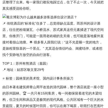
店整理了出来。每一家我们都实地踩过点，住了不止一次，今天就把
真实感受说给你听。
为什么越来越多游客选择住设计酒店？
📌 传统酒店的“标准化”住多了，总觉得缺点温度。而苏州的设计酒
店，往往把粉墙黛瓦、小桥流水、苏式家具这些元素揉进了现代空间
里。你推开门，可能是一面用老砖砌的玄关墙，也可能是落地窗外直
接对着假山池塘。🌟 很多客人跟我们说：“这不光是睡一觉的地方，
是旅程里惊喜的一个景点。” 尤其适合情侣约会、闺蜜结伴、或者想
找个安静地方放空的自由行游客。
TOP 1：苏州有熊酒店（嘉园）
📍 地址：姑苏区敬文里29号
⭐ 标签：园林里的美术馆、国内设计事务所操刀
由日本著名建筑师青山周平改造的清代园林，整个酒店就是一座小型
的苏州园林。🏆 一共只有15间客房，每一间都保留着老宅的木梁结
构，但卫生间和床品又是极简的现代风格。公共区域有一个巨大的水
景庭院，夏天的时候莲叶田田，你可以在廊下喝茶，听雨打在芭蕉叶