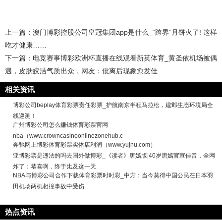
上一篇：
澳门博彩控股公司皇冠集团app是什么_“跨界”月饼火了! 这样
吃才健康……
下一篇：
电竞赛事博彩欧洲杯直播在线观看新英体育_黄圣依机场被偶
遇，皮肤皎洁气质出众，网友：仳离后现象愈发佳
相关资讯
博彩公司beplay体育彩票责任彩票_护航南京半程马拉松，建邺生态环境局全
线巡测！
广州博彩公司怎么赚钱体育彩票官网
nba（www.crowncasinoonlinezonehub.c
奔驰网上博彩体育彩票实体店利润（www.yujnu.com）
亚博彩票是违法的吗去国外做博彩_《读者》唐嫣版|40岁唐嫣官宣佳音，全网
炸了：恭喜啊，终于比及这一天
NBA与博彩公司合作下载体育彩票时时彩_中方：当今莫得中国公民在日本羽
田机场两机相撞事故中受伤
热点资讯