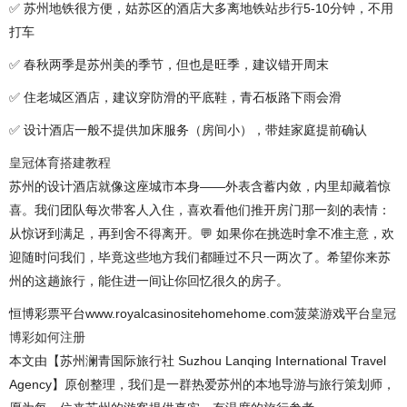
✅ 苏州地铁很方便，姑苏区的酒店大多离地铁站步行5-10分钟，不用
打车
✅ 春秋两季是苏州美的季节，但也是旺季，建议错开周末
✅ 住老城区酒店，建议穿防滑的平底鞋，青石板路下雨会滑
✅ 设计酒店一般不提供加床服务（房间小），带娃家庭提前确认
皇冠体育搭建教程
苏州的设计酒店就像这座城市本身——外表含蓄内敛，内里却藏着惊
喜。我们团队每次带客人入住，喜欢看他们推开房门那一刻的表情：
从惊讶到满足，再到舍不得离开。💬 如果你在挑选时拿不准主意，欢
迎随时问我们，毕竟这些地方我们都睡过不只一两次了。希望你来苏
州的这趟旅行，能住进一间让你回忆很久的房子。
恒博彩票平台www.royalcasinositehomehome.com菠菜游戏平台
皇冠
博彩如何注册
本文由【苏州澜青国际旅行社 Suzhou Lanqing International Travel
Agency】原创整理，我们是一群热爱苏州的本地导游与旅行策划师，