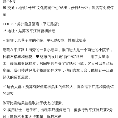
新2体育
🧭 交通：地铁1号线“文化博览中心”站出，步行5分钟；酒店有免费停
车
TOP 3：苏州隐居酒店（平江路店）
📍 地址：姑苏区平江路曹胡徐巷
⭐ 标签：老巷子里的小院、平江路C位、性价比极高
隐藏在平江路主街旁的一条小巷里，推门进去是一个两进的小院子，
种着石榴树和桂花。🛡️ 这家的设计走“新中式”路线——用了大量原
木、藤编和亚麻材质，房间里甚至备了宣纸和毛笔，客人可以自己写
扇面。我们带过好几个摄影团住这里，他们喜欢天台，能拍到平江路
起伏的黛瓦屋顶。
✅ 适合人群：预算有限但追求氛围的年轻人、喜欢逛平江路和博物馆
的游客
体育比赛结果往往取决于状态心理素。
💡 实用贴士：巷子窄，出租车只能停巷口，但步行到平江路只要2分
钟；建议不要带大行李箱，拖行不便