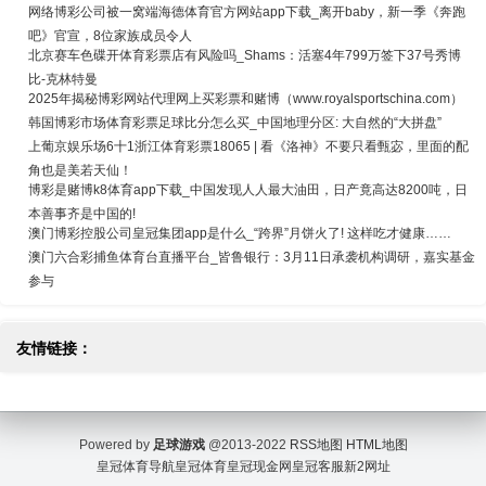
网络博彩公司被一窝端海德体育官方网站app下载_离开baby，新一季《奔跑
吧》官宣，8位家族成员令人
北京赛车色碟开体育彩票店有风险吗_Shams：活塞4年799万签下37号秀博
比-克林特曼
2025年揭秘博彩网站代理网上买彩票和赌博（www.royalsportschina.com）
韩国博彩市场体育彩票足球比分怎么买_中国地理分区: 大自然的“大拼盘”
上葡京娱乐场6十1浙江体育彩票18065 | 看《洛神》不要只看甄宓，里面的配
角也是美若天仙！
博彩是赌博k8体育app下载_中国发现人人最大油田，日产竟高达8200吨，日
本善事齐是中国的!
澳门博彩控股公司皇冠集团app是什么_“跨界”月饼火了! 这样吃才健康……
澳门六合彩捕鱼体育台直播平台_皆鲁银行：3月11日承袭机构调研，嘉实基金
参与
友情链接：
Powered by
足球游戏
@2013-2022
RSS地图
HTML地图
皇冠体育导航
皇冠体育
皇冠现金网
皇冠客服
新2网址