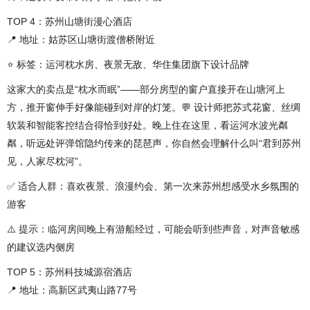
TOP 4：苏州山塘街漫心酒店
📍 地址：姑苏区山塘街渡僧桥附近
⭐ 标签：运河枕水房、夜景无敌、华住集团旗下设计品牌
这家大的卖点是“枕水而眠”——部分房型的窗户直接开在山塘河上
方，推开窗伸手好像能碰到对岸的灯笼。💬 设计师把苏式花窗、丝绸
软装和智能客控结合得恰到好处。晚上住在这里，看运河水波光粼
粼，听远处评弹馆隐约传来的琵琶声，你自然会理解什么叫“君到苏州
见，人家尽枕河”。
✅ 适合人群：喜欢夜景、浪漫约会、第一次来苏州想感受水乡氛围的
游客
⚠️ 提示：临河房间晚上有游船经过，可能会听到些声音，对声音敏感
的建议选内侧房
TOP 5：苏州科技城源宿酒店
📍 地址：高新区武夷山路77号