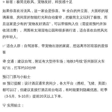
⭐ 标签：极简北欧风、宠物友好、科技感十足
如果你喜欢冷淡风，这一家会是惊喜。🎯 全白的外立面、大面积的玻
璃幕墙、房间里的智能灯光和自动窗帘，把极简主义玩到了极致。而
且这家是少有的“宠物友好酒店”，可以带猫狗入住（需提前预约并加
收清洁费）。周围有太湖湿地公园和很多骑行道，适合喜欢自然风光
的年轻人。
✅ 适合人群：自驾游客、带宠物出游的家庭、想远离市区喧嚣的度假
客
🧭 交通：建议自驾，附近有大型停车场；地铁3号线“苏州新区火车
站”出，打车约10分钟
预订门票与小贴士
📅 预订提醒：设计酒店通常房间少，各大平台（携程、飞猪、美团）
都可以订，但建议直接打酒店前台电话，有时能要到隐藏优惠。旺季
（3-5月、9-10月）提前20天以上下单。
💡 实用贴士：