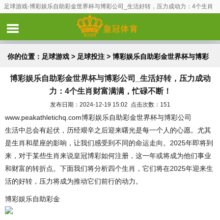
足球游戏-博彩娱乐自助彩金世界杯与博彩公司_生活好转，压力成动力：4个生肖
财富满满，忙碌不断！
你的位置：
足球游戏
>
足球投注
> 博彩娱乐自助彩金世界杯与博彩
博彩娱乐自助彩金世界杯与博彩公司_生活好转，压力成动
公司_生活好转，压力成动力：4个生肖财富满满，忙碌不断！
力：4个生肖财富满满，忙碌不断！
发布日期：2024-12-19 15:02 点击次数：151
www.peakathletichq.com博彩娱乐自助彩金世界杯与博彩公司
生活中总会有起伏，历经艰辛之后迎来曙光是每一个人的心愿。尤其
是生肖和星座的影响，让我们感受到不同的命运走向。2025年即将到
来，对于某些生肖来说皇冠博彩如何注册，这一年或将成为他们事业
和财富的转折点。下面我们将分析四个生肖，它们将在2025年迎来生
活的好转，压力将成为推动它们前行的动力。
博彩娱乐自助彩金