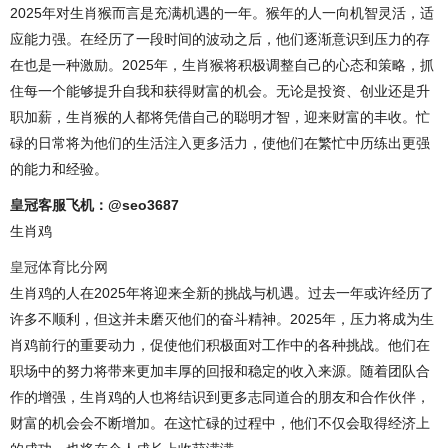
2025年对生肖猴而言是充满机遇的一年。猴年的人一向机智灵活，适
应能力强。在经历了一段时间的波动之后，他们逐渐意识到压力的存
在也是一种激励。2025年，生肖猴将积极调整自己的心态和策略，抓
住每一个能够提升自我和获得财富的机会。无论是投资、创业还是升
职加薪，生肖猴的人都将凭借自己的聪明才智，迎来财富的丰收。忙
碌的日常将为他们的生活注入更多活力，使他们在繁忙中历练出更强
的能力和经验。
皇冠客服飞机：@seo3687
生肖鸡
皇冠体育比分网
生肖鸡的人在2025年将迎来全新的挑战与机遇。过去一年或许经历了
许多不顺利，但这并未磨灭他们的奋斗精神。2025年，压力将成为生
肖鸡前行的重要动力，促使他们积极面对工作中的各种挑战。他们在
职场中的努力将带来更加丰厚的回报和稳定的收入来源。随着团队合
作的增强，生肖鸡的人也将结识到更多志同道合的朋友和合作伙伴，
财富的机会会不断增加。在这忙碌的过程中，他们不仅会取得经济上