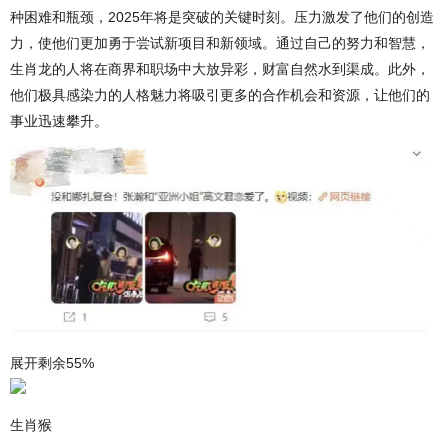
种困难和瓶颈，2025年将是突破的关键时刻。压力激发了他们的创造
力，使他们更加勇于尝试新项目和新领域。通过自己的努力和智慧，
生肖龙的人将在商界和职场中大放异彩，财富自然水到渠成。此外，
他们极具感染力的人格魅力将吸引更多的合作机会和资源，让他们的
事业迅速攀升。
展开剩余55%
生肖猴