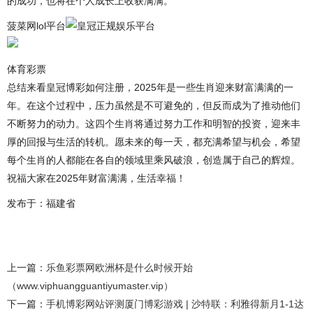
的成功，也将在个人成长上收获满满。
菠菜网lol平台
体育彩票
总结来看皇冠博彩如何注册，2025年是一些生肖迎来财富满满的一
年。在这个过程中，压力虽然是不可避免的，但反而成为了推动他们
不断努力的动力。这四个生肖将通过努力工作和明智的投资，迎来丰
厚的回报与生活的转机。愿未来的每一天，都充满希望与机会，希望
每个生肖的人都能在各自的领域里乘风破浪，创造属于自己的辉煌。
祝福大家在2025年财富满满，生活幸福！
发布于：福建省
上一篇：
乐鱼彩票网欧洲杯是什么时候开始
（www.viphuangguantiyumaster.vip）
下一篇：
手机博彩网站评测厦门博彩游戏 | 沙特联：利雅得新月1-1达