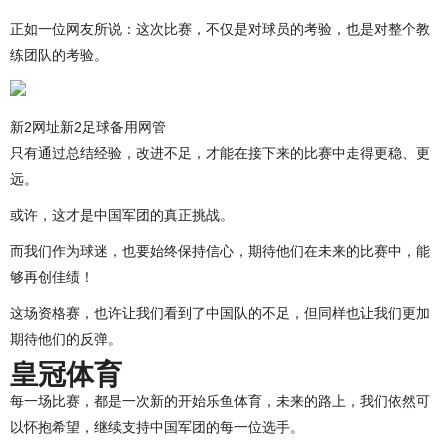
正如一位网友所说：这次比赛，不仅是对球员的考验，也是对整个教
练团队的考验。
新2网址新2足球备用网管
只有通过总结经验，改进不足，才能在接下来的比赛中走得更稳、更
远。
或许，这才是中国军团的真正挑战。
而我们作为球迷，也要始终保持信心，期待他们在未来的比赛中，能
够再创佳绩！
这场资格赛，也许让我们看到了中国队的不足，但同样也让我们更加
期待他们的反弹。
皇冠体育
每一场比赛，都是一次新的开始乐鱼体育，未来的路上，我们依然可
以怀抱希望，继续支持中国军团的每一位选手。