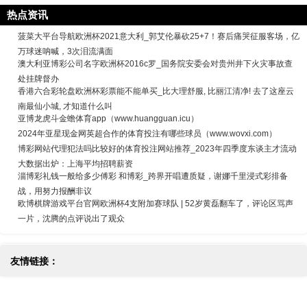
热点资讯
菠菜大平台导航欧洲杯2021意大利_郭艾伦暴砍25+7！赛后痛哭征服客场，亿
万球迷呐喊，3次泪流满面
澳大利亚博彩公司名字欧洲杯2016c罗_国务院安委会对贵州井下火灾事故查
处挂牌督办
香港六合彩轮盘欧洲杯彩票能不能单买_比大理舒服, 比丽江清净! 去了这座云
南最仙小城, 才知道什么叫
亚博龙虎斗金蟾体育app（www.huangguan.icu）
2024年亚星现金网英超合作的体育投注有哪些球员（www.wovxi.com）
博彩网站代理犯法吗比较好的体育投注网站推荐_2023年四季度东谈主才流动
大数据出炉：上海平均招聘薪资
淄博彩礼钱一般给多少傅彩 和博彩_跨界开唱遭质疑，谢娜千里浸式彩排备
战，用努力报酬非议
欧博棋牌游戏平台官网欧洲杯4支附加赛球队 | 52岁黄磊翻车了，评论区骂声
一片，沈腾的点评说出了观众
友情链接：