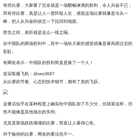
有些比赛，大家看了完全就是一场酣畅淋漓的胜利，令人兴奋不已；
而有些比赛，真是让人一度怀疑人生，感觉这场比赛就像是当头一
棒，把人从兴奋的状态一下拉回到地面。
胜负之间，差距就是这么一线之隔。
在中国队的两场胜利中，其中一场给大家的感觉就像是暴风雨过后的
彩虹。
有网友表示：中国队的胜利简直是换了一个人！
皇冠客服飞机：@seo3687
从比赛的节奏、心态到技术细节，都有了质的飞跃。
这番话似乎在某种程度上确实给中国队加了不少分，但就算这样，仍
然不能掩盖其他场次的失利。
尤其是那场跌跌撞撞的比赛，简直让人看得心焦。
对于输掉的比赛，网友的看法也不一。