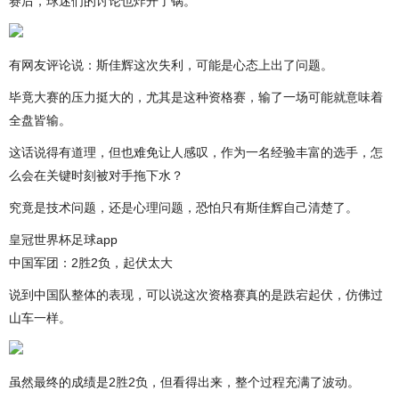
赛后，球迷们的讨论也炸开了锅。
有网友评论说：斯佳辉这次失利，可能是心态上出了问题。
毕竟大赛的压力挺大的，尤其是这种资格赛，输了一场可能就意味着
全盘皆输。
这话说得有道理，但也难免让人感叹，作为一名经验丰富的选手，怎
么会在关键时刻被对手拖下水？
究竟是技术问题，还是心理问题，恐怕只有斯佳辉自己清楚了。
皇冠世界杯足球app
中国军团：2胜2负，起伏太大
说到中国队整体的表现，可以说这次资格赛真的是跌宕起伏，仿佛过
山车一样。
虽然最终的成绩是2胜2负，但看得出来，整个过程充满了波动。