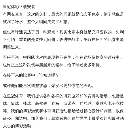
皇冠体彩下载安装
有网友直言：这次的失利，最大的问题就是心态不稳定，输了就像是
被灌了冷水，整个人瞬间失去了斗志。
但也有球迷表达了另一种观点：其实比赛本身就是充满变数的，失利
不可怕，重要的是要找到问题，改进技战术，争取在后面的比赛中能
调整过来。
不得不说，中国队这次的表现并不完美，但在这场资格赛的过程中，
也许正是这种跌倒再爬起来的精神，给了球迷更多期待。
在接下来的比赛中，谁知道呢？
或许他们能再次调整状态，爆发出更加惊艳的表现。
在皇冠体育，我们提供各种各样的博彩游戏和体育博彩活动，包括足
球、篮球、棒球、高尔夫、赛马、斯诺克、乒乓球、桌球和电子竞技
等。我们的博彩游戏和体育博彩活动都是经过精心设计和调整，以保
证公正和透明。加入我们，您将有机会参与世界上最受欢迎和最激动
人心的博彩活动！